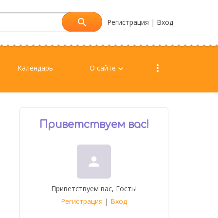
Регистрация
|
Вход
more_vert
Календарь
О сайте
keyboard_arrow_down
Приветствуем вас
!
person
Приветствуем вас
,
Гость
!
Регистрация
|
Вход