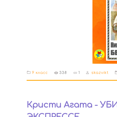
9 класс
338
1
skazvikt
Кристи Агата - У