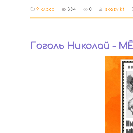
9 класс
384
0
skazvikt
Гоголь Николай - 