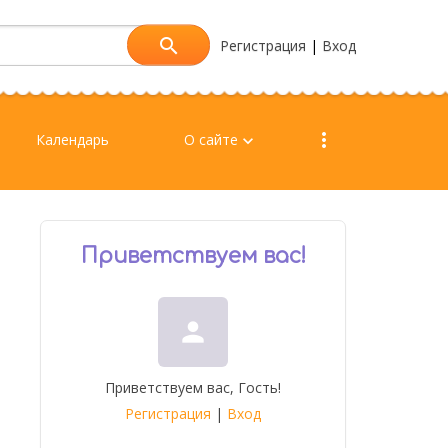
Регистрация
|
Вход
more_vert
Календарь
О сайте
keyboard_arrow_down
Приветствуем вас
!
person
Приветствуем вас
,
Гость
!
Регистрация
|
Вход