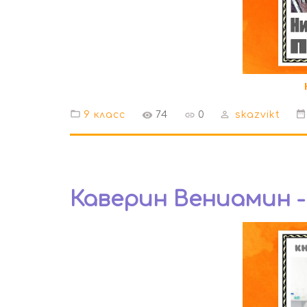
9 класс
74
0
skazvikt
Каверин Вениамин 