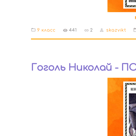
9 класс
441
2
skazvikt
Гоголь Николай - П