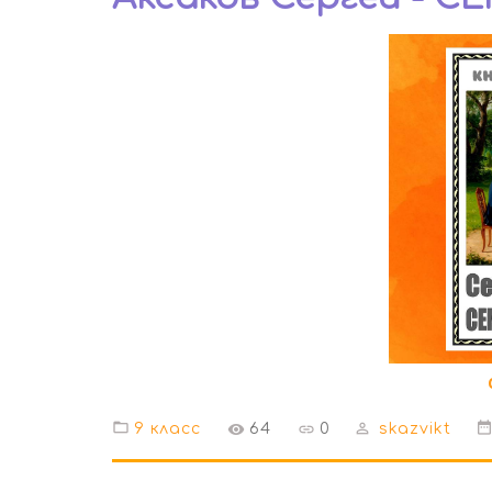
9 класс
64
0
skazvikt