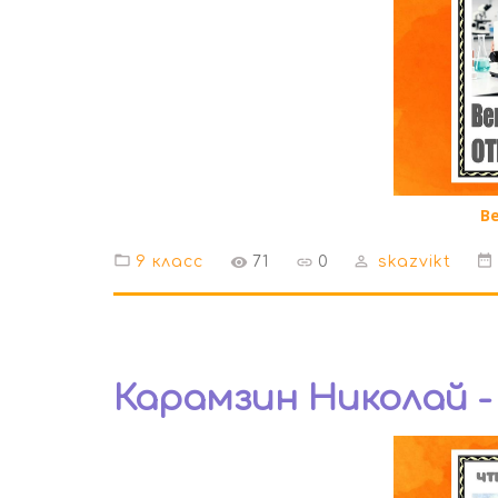
В
9 класс
71
0
skazvikt
Карамзин Николай 