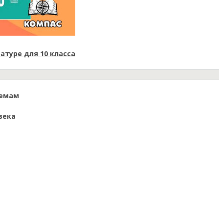
атуре для 10 класса
темам
века