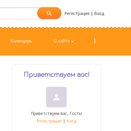
Регистрация
|
Вход
more_vert
Календарь
О сайте
keyboard_arrow_down
Приветствуем вас
!
person
Приветствуем вас
,
Гость
!
Регистрация
|
Вход