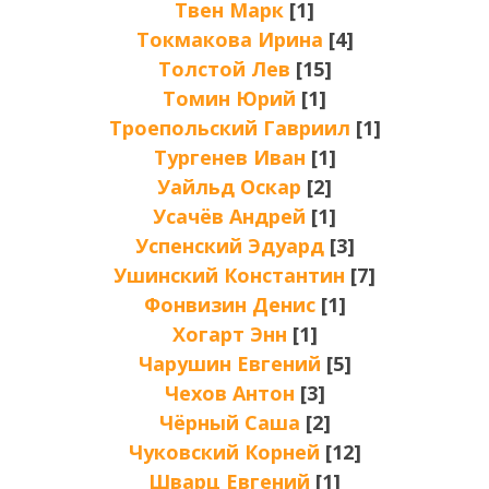
Твен Марк
[1]
Токмакова Ирина
[4]
Толстой Лев
[15]
Томин Юрий
[1]
Троепольский Гавриил
[1]
Тургенев Иван
[1]
Уайльд Оскар
[2]
Усачёв Андрей
[1]
Успенский Эдуард
[3]
Ушинский Константин
[7]
Фонвизин Денис
[1]
Хогарт Энн
[1]
Чарушин Евгений
[5]
Чехов Антон
[3]
Чёрный Саша
[2]
Чуковский Корней
[12]
Шварц Евгений
[1]