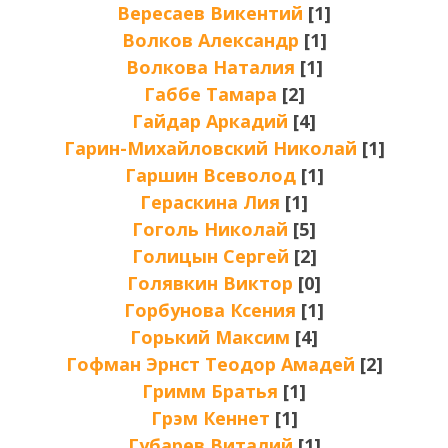
Вересаев Викентий
[1]
Волков Александр
[1]
Волкова Наталия
[1]
Габбе Тамара
[2]
Гайдар Аркадий
[4]
Гарин-Михайловский Николай
[1]
Гаршин Всеволод
[1]
Гераскина Лия
[1]
Гоголь Николай
[5]
Голицын Сергей
[2]
Голявкин Виктор
[0]
Горбунова Ксения
[1]
Горький Максим
[4]
Гофман Эрнст Теодор Амадей
[2]
Гримм Братья
[1]
Грэм Кеннет
[1]
Губарев Виталий
[1]