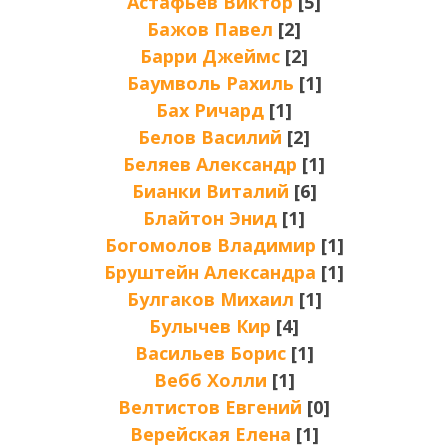
Астафьев Виктор
[5]
Бажов Павел
[2]
Барри Джеймс
[2]
Баумволь Рахиль
[1]
Бах Ричард
[1]
Белов Василий
[2]
Беляев Александр
[1]
Бианки Виталий
[6]
Блайтон Энид
[1]
Богомолов Владимир
[1]
Бруштейн Александра
[1]
Булгаков Михаил
[1]
Булычев Кир
[4]
Васильев Борис
[1]
Вебб Холли
[1]
Велтистов Евгений
[0]
Верейская Елена
[1]