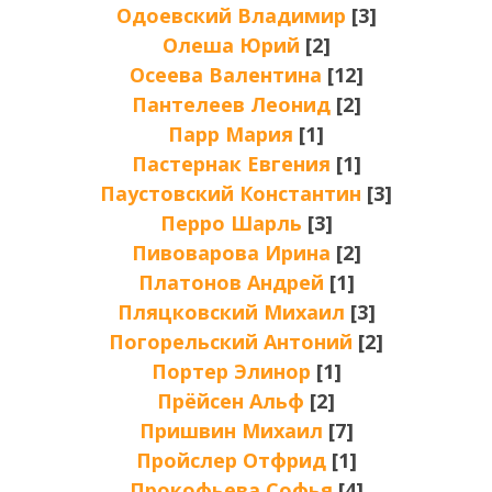
Одоевский Владимир
[3]
Олеша Юрий
[2]
Осеева Валентина
[12]
Пантелеев Леонид
[2]
Парр Мария
[1]
Пастернак Евгения
[1]
Паустовский Константин
[3]
Перро Шарль
[3]
Пивоварова Ирина
[2]
Платонов Андрей
[1]
Пляцковский Михаил
[3]
Погорельский Антоний
[2]
Портер Элинор
[1]
Прёйсен Альф
[2]
Пришвин Михаил
[7]
Пройслер Отфрид
[1]
Прокофьева Софья
[4]