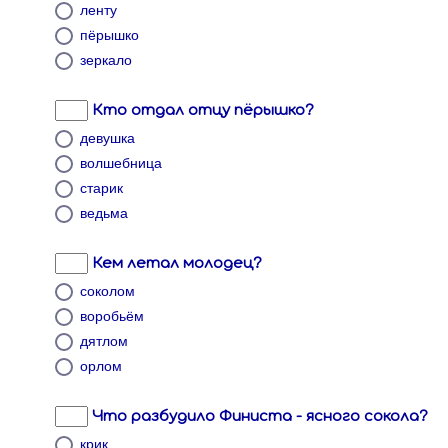
ленту
пёрышко
зеркало
Кто отдал отцу пёрышко?
девушка
волшебница
старик
ведьма
Кем летал молодец?
соколом
воробьём
дятлом
орлом
Что разбудило Финиста - ясного сокола?
крик