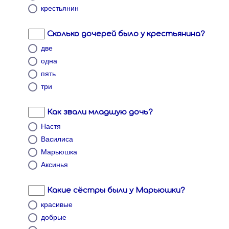
крестьянин
Сколько дочерей было у крестьянина?
две
одна
пять
три
Как звали младшую дочь?
Настя
Василиса
Марьюшка
Аксинья
Какие сёстры были у Марьюшки?
красивые
добрые