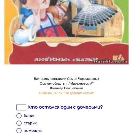
Викторину составили Семья Черемисовых
Омская область, п."Марьяновский"
Команда Волшебники
в рамках ИГРЫ "По дорогам сказки"
Кто остался один с дочерьми?
барин
старик
помещик