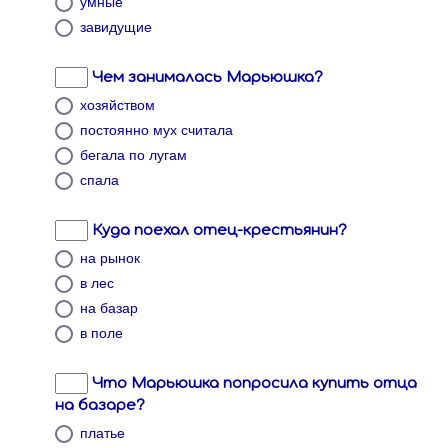
умные
завидущие
Чем занималась Марьюшка?
хозяйством
постоянно мух считала
бегала по лугам
спала
Куда поехал отец-крестьянин?
на рынок
в лес
на базар
в поле
Что Марьюшка попросила купить отца
на базаре?
платье