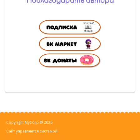
Поблагодарить автора
Copyright MyCorp © 2026
Сайт управляется системой
uCoz