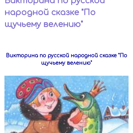
Викторина по русской
народной сказке "По
щучьему велению"
Викторина по русской народной сказке "По
щучьему велению"