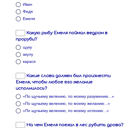
Иван
Федя
Емеля
Какую рыбу Емеля поймал ведром в
проруби?
щуку
акулу
карася
Какие слова должен был произнести
Емеля, чтобы любое его желание
исполнилось?
«По щучьему велению, по моему разумению...»
«По щучьему велению, по моему желанию...»
«По щучьему велению, по моему хотению...»
На чем Емеля поехал в лес рубить дрова?