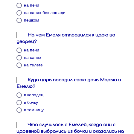
на печи
на санях без лошади
пешком
На чем Емеля отправился к царю во
дворец?
на печи
на санях
на телеге
Куда царь посадил свою дочь Марью и
Емелю?
в колодец
в бочку
в темницу
Что случилось с Емелей, когда они с
царевной выбрались из бочки и оказались на