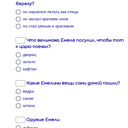
берегу?
он научился летать как птица
он заснул крепким сном
он стал умным и красивым
Что вельможа Емеле посулил, чтобы тот
к царю поехал?
дворец
золото
кафтан
Какие Емелины вещи сами домой пошли?
ведра
санки
штаны
Оружие Емели
дубинка