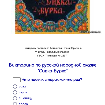
Викторину составила Асташева Ольга Юрьевна
учитель начальных классов
ГБОУ "Гимназия № 1637"
Викторина по русской народной сказке
"Сивка-Бурка"
Что посеял старик как-то раз?
рожь
горох
пшеницу
просо