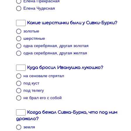
Елена Прекрасная
Елена Чудесная
Какие шерстинки были у Сивки-Бурки?
золотые
шерстяные
одна серебряная, другая золотая
одна серебряная, другая желтая
Куда бросил Иванушка лукошко?
на сеновале спрятал
под куст
под телегу
не брал его с собой
Когда бежал Сивка-Бурка, что под ним
дрожало?
земля