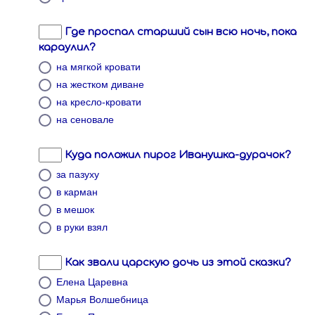
Где проспал старший сын всю ночь, пока
караулил?
на мягкой кровати
на жестком диване
на кресло-кровати
на сеновале
Куда положил пирог Иванушка-дурачок?
за пазуху
в карман
в мешок
в руки взял
Как звали царскую дочь из этой сказки?
Елена Царевна
Марья Волшебница