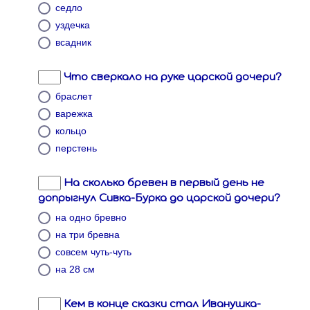
седло
уздечка
всадник
Что сверкало на руке царской дочери?
браслет
варежка
кольцо
перстень
На сколько бревен в первый день не
допрыгнул Сивка-Бурка до царской дочери?
на одно бревно
на три бревна
совсем чуть-чуть
на 28 см
Кем в конце сказки стал Иванушка-